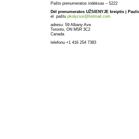
Pašto prenumeratos indeksas – 5222
Dėl prenumeratos UŽSIENYJE kreiptis į Pauli
el. paštu
pkolycius@hotmail.com
adresu: 59 Albany Ave.
Toronto, ON M5R 3C2
Canada
telefonu +1 416 254 7383