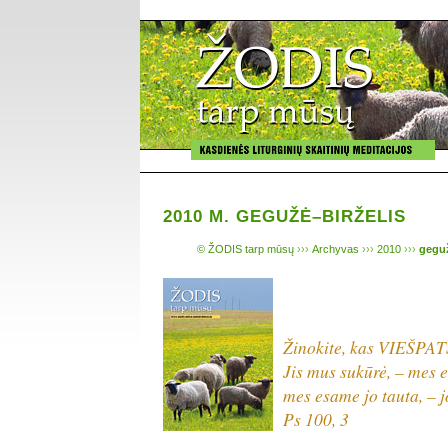
2010 M. GEGUŽĖ–BIRŽELIS
© ŽODIS tarp mūsų
›››
Archyvas
›››
2010
›››
geguž
Žinokite, kas VIEŠPAT
Jis mus sukūrė, – mes 
mes esame jo tauta, – 
Ps 100, 3