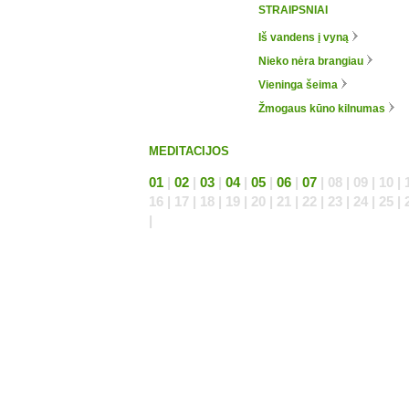
STRAIPSNIAI
Iš vandens į vyną
Nieko nėra brangiau
Vieninga šeima
Žmogaus kūno kilnumas
MEDITACIJOS
01
|
02
|
03
|
04
|
05
|
06
|
07
| 08 | 09 | 10 | 
16 | 17 | 18 | 19 | 20 | 21 | 22 | 23 | 24 | 25 | 
|