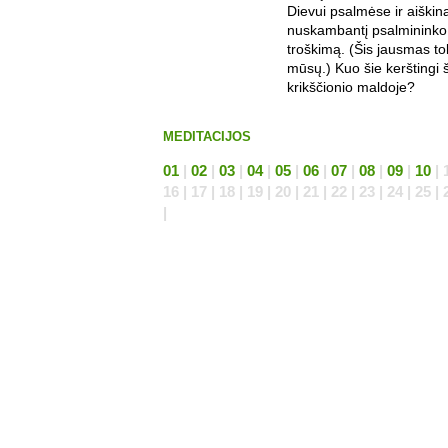
Dievui psalmėse ir aiškina
nuskambantį psalmininko
troškimą. (Šis jausmas to
mūsų.) Kuo šie kerštingi š
krikščionio maldoje?
MEDITACIJOS
01
|
02
|
03
|
04
|
05
|
06
|
07
|
08
|
09
|
10
| 1
16 | 17 | 18 | 19 | 20 | 21 | 22 | 23 | 24 | 25 | 
|