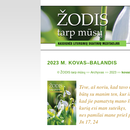
2023 M. KOVAS–BALANDIS
© ŽODIS tarp mūsų
›››
Archyvas
›››
2023
›››
kova
Tėve, aš noriu, kad tavo
būtų su manim ten, kur i
kad jie pamatytų mano š
kurią esi man suteikęs,
nes pamilai mane prieš 
Jn 17, 24