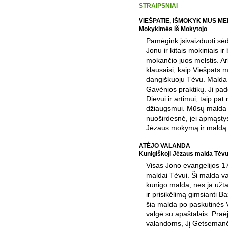
STRAIPSNIAI
VIEŠPATIE, IŠMOKYK MUS ME
Mokykimės iš Mokytojo
Pamėgink įsivaizduoti sėd
Jonu ir kitais mokiniais i
mokančio juos melstis. Ar
klausaisi, kaip Viešpats 
dangiškuoju Tėvu. Malda y
Gavėnios praktikų. Ji pade
Dievui ir artimui, taip pat
džiaugsmui. Mūsų malda t
nuoširdesnė, jei apmąst
Jėzaus mokymą ir maldą.
ATĖJO VALANDA
Kunigiškoji Jėzaus malda Tėvu
Visas Jono evangelijos 17
maldai Tėvui. Ši malda v
kunigo malda, nes ja užt
ir prisikėlimą gimsianti B
šia malda po paskutinės 
valgė su apaštalais. Praėj
valandoms, Jį Getsemanė