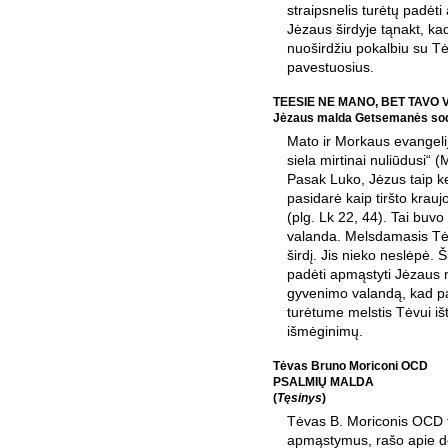
straipsnelis turėtų padėti
Jėzaus širdyje tąnakt, ka
nuoširdžiu pokalbiu su Tė
pavestuosius.
TEESIE NE MANO, BET TAVO 
Jėzaus malda Getsemanės so
Mato ir Morkaus evangel
siela mirtinai nuliūdusi“ 
Pasak Luko, Jėzus taip ke
pasidarė kaip tiršto krau
(plg. Lk 22, 44). Tai buvo
valanda. Melsdamasis Tėv
širdį. Jis nieko neslėpė. Š
padėti apmąstyti Jėzaus 
gyvenimo valandą, kad p
turėtume melstis Tėvui išt
išmėginimų.
Tėvas Bruno Moriconi OCD
PSALMIŲ MALDA
(
Tęsinys
)
Tėvas B. Moriconis OCD 
apmąstymus, rašo apie d