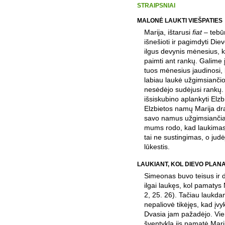
STRAIPSNIAI
MALONĖ LAUKTI VIEŠPATIES
Marija, ištarusi
fiat
– tebūn
išnešioti ir pagimdyti Diev
ilgus devynis mėnesius, k
paimti ant rankų. Galime į
tuos mėnesius jaudinosi, 
labiau laukė užgimsiančio 
nesėdėjo sudėjusi rankų.
išsiskubino aplankyti Elzb
Elzbietos namų Marija d
savo namus užgimsiančiam 
mums rodo, kad laukimas
tai ne sustingimas, o jud
lūkestis.
LAUKIANT, KOL DIEVO PLANA
Simeonas buvo teisus ir 
ilgai laukęs, kol pamatys 
2, 25. 26). Tačiau lauk
nepaliovė tikėjęs, kad įvyk
Dvasia jam pažadėjo. Vie
šventyklą jis pamatė Mari