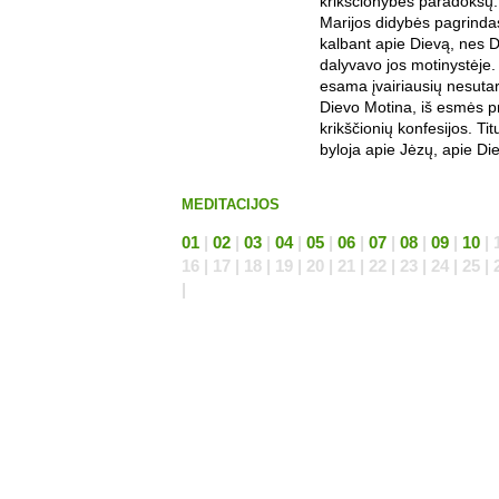
krikščionybės paradoksų.
Marijos didybės pagrinda
kalbant apie Dievą, nes D
dalyvavo jos motinystėje. 
esama įvairiausių nesutar
Dievo Motina, iš esmės pr
krikščionių konfesijos. Ti
byloja apie Jėzų, apie Die
MEDITACIJOS
01
|
02
|
03
|
04
|
05
|
06
|
07
|
08
|
09
|
10
| 1
16 | 17 | 18 | 19 | 20 | 21 | 22 | 23 | 24 | 25 | 
|