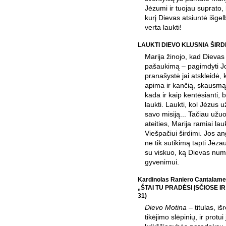
Jėzumi ir tuojau suprato, 
kurį Dievas atsiuntė išgel
verta laukti!
LAUKTI DIEVO KLUSNIA ŠIRD
Marija žinojo, kad Dievas 
pašaukimą – pagimdyti 
pranašystė jai atskleidė,
apima ir kančią, skausmą
kada ir kaip kentėsianti, b
laukti. Laukti, kol Jėzus 
savo misiją... Tačiau užuo
ateities, Marija ramiai lau
Viešpačiui širdimi. Jos an
ne tik sutikimą tapti Jėza
su viskuo, ką Dievas numa
gyvenimui.
Kardinolas Raniero Cantalam
„ŠTAI TU PRADĖSI ĮSČIOSE IR
31)
Dievo Motina
– titulas, iš
tikėjimo slėpinių, ir protui