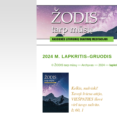
2024 M. LAPKRITIS–GRUODIS
© ŽODIS tarp mūsų
›››
Archyvas
›››
2024
›››
lapkr
Kelkis, nušviski!
Tavoji šviesa atėjo,
VIEŠPATIES šlovė
virš tavęs sušvito.
Iz 60, 1