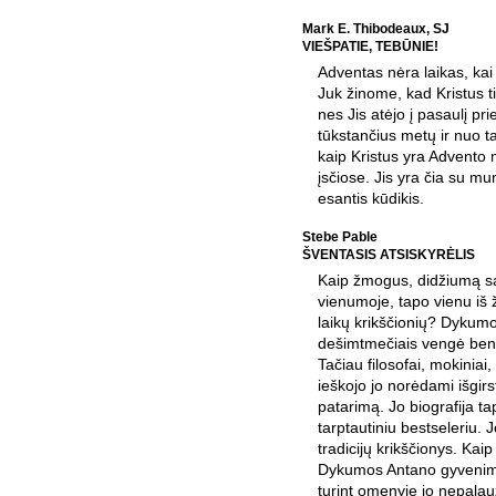
Mark E. Thibodeaux, SJ
VIEŠPATIE, TEBŪNIE!
Adventas nėra laikas, kai
Juk žinome, kad Kristus t
nes Jis atėjo į pasaulį pr
tūkstančius metų ir nuo 
kaip Kristus yra Advento 
įsčiose. Jis yra čia su mu
esantis kūdikis.
Stebe Pable
ŠVENTASIS ATSISKYRĖLIS
Kaip žmogus, didžiumą s
vienumoje, tapo vienu iš
laikų krikščionių? Dykum
dešimtmečiais vengė ben
Tačiau filosofai, mokiniai,
ieškojo jo norėdami išgirs
patarimą. Jo biografija t
tarptautiniu bestseleriu. 
tradicijų krikščionys. Kaip
Dykumos Antano gyvenim
turint omenyje jo nepala