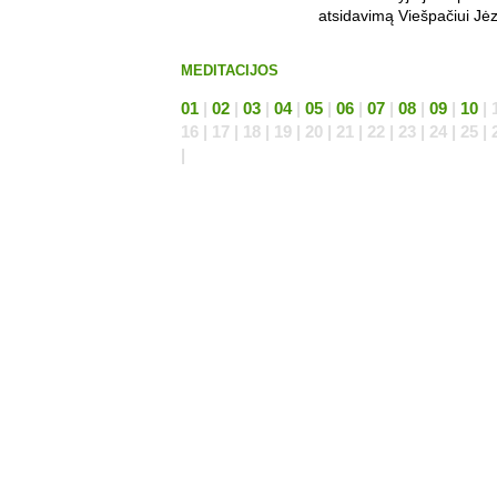
atsidavimą Viešpačiui Jėz
MEDITACIJOS
01
|
02
|
03
|
04
|
05
|
06
|
07
|
08
|
09
|
10
| 1
16 | 17 | 18 | 19 | 20 | 21 | 22 | 23 | 24 | 25 | 
|