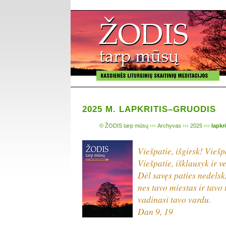
2025 M. LAPKRITIS–GRUODIS
© ŽODIS tarp mūsų
›››
Archyvas
›››
2025
›››
lapkr
Viešpatie, išgirsk! Viešpa
Viešpatie, išklausyk ir ve
Dėl savęs paties nedels
nes tavo miestas ir tavo 
vadinasi tavo vardu.
Dan 9, 19