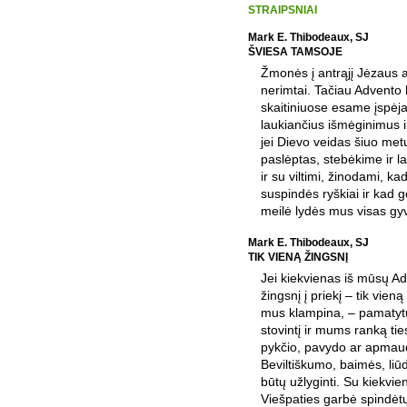
STRAIPSNIAI
Mark E. Thibodeaux, SJ
ŠVIESA TAMSOJE
Žmonės į antrąjį Jėzaus a
nerimtai. Tačiau Advento 
skaitiniuose esame įspėj
laukiančius išmėginimus 
jei Dievo veidas šiuo me
paslėptas, stebėkime ir l
ir su viltimi, žinodami, ka
suspindės ryškiai ir kad g
meilė lydės mus visas gy
Mark E. Thibodeaux, SJ
TIK VIENĄ ŽINGSNĮ
Jei kiekvienas iš mūsų 
žingsnį į priekį – tik vien
mus klampina, – pamatyt
stovintį ir mums ranką ti
pykčio, pavydo ar apmaud
Beviltiškumo, baimės, liūd
būtų užlyginti. Su kiekvi
Viešpaties garbė spindėtų