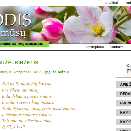
katalikai.lt
ka
Atsiliepimai
Kontaktai
GUŽĖ–BIRŽELIS
 mūsų
›››
Archyvas
›››
2026
›››
gegužė–birželis
Kai tik iš aukštybių Dvasia
APIE
bus išlieta ant mūsų,
REDA
tada dykuma pavirs sodais,
o sodai suvešės kaip miškas.
PREN
Tada dykumoje apsigyvens teisingumas,
KAIP Į
o teisumas soduose įsikurs.
Teisumo poveikis bus taika.
KAIP 
Iz 32, 15–17