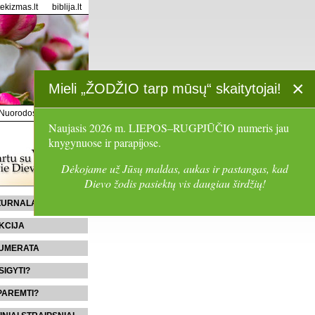
tekizmas.lt
biblija.lt
×
Mieli „ŽODŽIO tarp mūsų“ skaitytojai!
Nuorodos
Paieška
Naujasis 2026 m. LIEPOS–RUGPJŪČIO numeris jau
knygynuose ir parapijose.
Dėkojame už Jūsų maldas, aukas ir pastangas, kad
Dievo žodis pasiektų vis daugiau širdžių!
 ŽURNALĄ
KCIJA
UMERATA
SIGYTI?
PAREMTI?