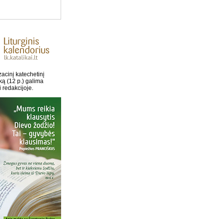
acinį katechetinį
ką (12 p.) galima
i redakcijoje.