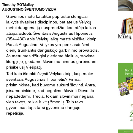
Timothy P.O'Malley
AUGUSTINO ŠVENTUMO VIZIJA
Gavėnios metu katalikai paprastai stengiasi
laikytis dvasinės disciplinos, bet atėjus Velykų
metui dauguma jų nusprendžia, kad atėjo laikas
atsipalaiduoti. Šventasis Augustinas Hiponietis
(354–430) apie Velykų laiką mąstė visiškai kitaip.
Pasak Augustino, Velykos yra penkiasdešimt
dienų trunkantis dangiškojo garbinimo provaizdis.
Jo metu mes džiugiai giedame Aleliuja, stovime
liturgijoje, giedame šlovinimo himnus garbindami
prisikėlusį Viešpatį.
Tad kaip išmokti švęsti Velykas taip, kaip mokė
šventasis Augustinas Hiponietis? Pirma,
prisiminkime, kad buvome sukurti šlovinti. Antra,
įsisąmoninkime, kad negalime šlovinti Dievo Jo
nepadedami. Trečia, tokiam šlovinimui negana
vien tavęs, reikia ir kitų žmonių. Taip tavo
gyvenimas taps tarsi gyvenimo danguje
repeticija.