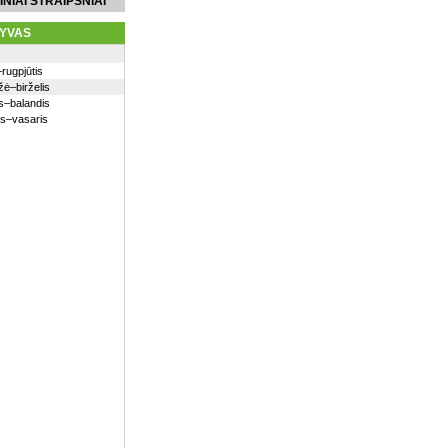
INIAI STRAIPSNIAI
YVAS
–rugpjūtis
ė–birželis
s–balandis
is–vasaris