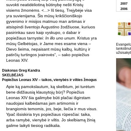
2007
suvokti neatidėliotiną būtinybę nešti Kristų
2006
visiems žmonėms. <...> Iš tiesų, Trejybėje visa
yra suvienijama. Šis mūsų krikščioniškojo
gyvenimo ir misijos matmuo man artimas ir
atsispindi šventojo Augustino žodžiuose, kuriuos
pasirinkau savo kaip vyskupo, o dabar ir
popiežiaus tarnystei:
In illo uno unum
. Kristus yra
mūsų Gelbėtojas, ir Jame mes esame viena –
Evangeliz
lankstinu
Dievo šeima, nepaisant mūsų kalbų, kultūrų ir
užsisakyt
patirčių turtingos įvairovės“, – sako popiežius
Leonas XIV.
Diakonas Greg Kandra
SKELBĖJAS
Popiežius Leonas XIV – taikos, vienybės ir vilties žmogus
Apie ką pamokslautum, ką skelbtum, jei turėtum
bene didžiausią klausytojų būrį? Popiežius
Leonas XIV šia galimybe būti plačiai išgirstam
naudojasi kalbėdamas jam artimomis ir
brangiomis temomis, jos, beje, liečia ir mus visus.
Ypač išsiskiria trys popiežiaus rūpesčiai: taika,
arba ramybė, vienybė ir viltis. Jo skelbiamą žinią
galime laikyti tiesiog radikalia.