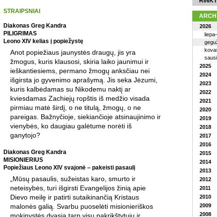
RINKT
STRAIPSNIAI
ARCH
Diakonas Greg Kandra
2026
PILIGRIMAS
liepa
Leono XIV kelias į popiežystę
geguž
kova
Anot popiežiaus jaunystės draugų, jis yra
saus
žmogus, kuris klausosi, skiria laiko jaunimui ir
2025
ieškantiesiems, permano žmogų anksčiau nei
2024
išgirsta jo gyvenimo aprašymą. Jis seka Jėzumi,
2023
kuris kalbėdamas su Nikodemu naktį ar
2022
kviesdamas Zachiejų ropštis iš medžio visada
2021
pirmiau matė širdį, o ne titulą, žmogų, o ne
2020
pareigas. Bažnyčioje, siekiančioje atsinaujinimo ir
2019
vienybės, ko daugiau galėtume norėti iš
2018
ganytojo?
2017
2016
Diakonas Greg Kandra
2015
MISIONIERIUS
2014
Popiežiaus Leono XIV svajonė – pakeisti pasaulį
2013
„Mūsų pasaulis, sužeistas karo, smurto ir
2012
neteisybės, turi išgirsti Evangelijos žinią apie
2011
Dievo meilę ir patirti sutaikinančią Kristaus
2010
malonės galią. Svarbu puoselėti misionieriškos
2009
2008
mokinystės dvasią tarp visų pakrikštytųjų ir