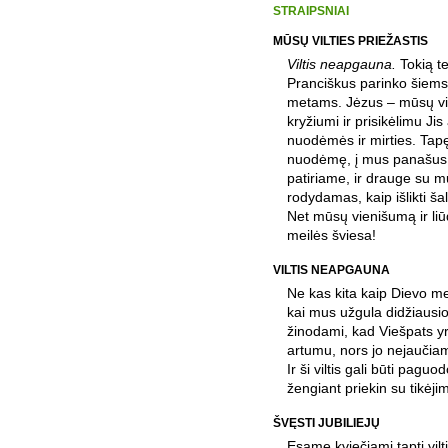
STRAIPSNIAI
MŪSŲ VILTIES PRIEŽASTIS
Viltis neapgauna.
Tokią t
Pranciškus parinko šiems
metams. Jėzus – mūsų vil
kryžiumi ir prisikėlimu Jis
nuodėmės ir mirties. Tapę
nuodėmę, į mus panašus,
patiriame, ir drauge su mu
rodydamas, kaip išlikti šal
Net mūsų vienišumą ir liūd
meilės šviesa!
VILTIS NEAPGAUNA
Ne kas kita kaip Dievo me
kai mus užgula didžiausio
žinodami, kad Viešpats yr
artumu, nors jo nejaučiame
Ir ši viltis gali būti pagu
žengiant priekin su tikėji
ŠVĘSTI JUBILIEJŲ
Esame kviečiami tapti viltie