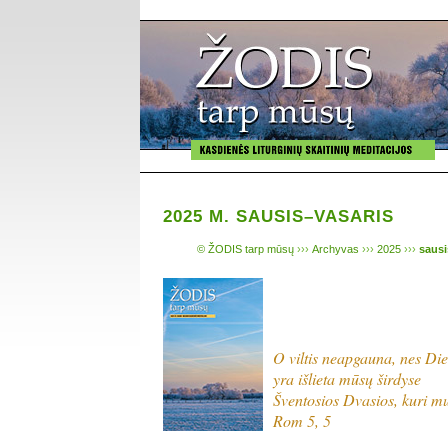
2025 M. SAUSIS–VASARIS
© ŽODIS tarp mūsų
›››
Archyvas
›››
2025
›››
sausi
O viltis neapgauna, nes Di
yra išlieta mūsų širdyse
Šventosios Dvasios, kuri m
Rom 5, 5