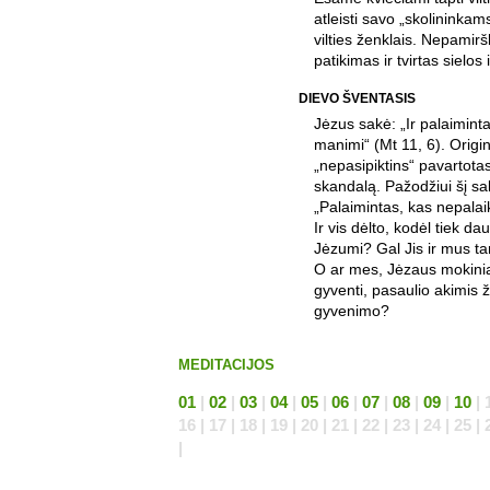
atleisti savo „skolininkams“
vilties ženklais. Nepamirški
patikimas ir tvirtas sielos
DIEVO ŠVENTASIS
Jėzus sakė: „Ir palaimint
manimi“ (Mt 11, 6). Origin
„nepasipiktins“ pavartotas
skandalą. Pažodžiui šį sak
„Palaimintas, kas nepala
Ir vis dėlto, kodėl tiek d
Jėzumi? Gal Jis ir mus ta
O ar mes, Jėzaus mokini
gyventi, pasaulio akimis ž
gyvenimo?
MEDITACIJOS
01
|
02
|
03
|
04
|
05
|
06
|
07
|
08
|
09
|
10
| 1
16 | 17 | 18 | 19 | 20 | 21 | 22 | 23 | 24 | 25 | 
|