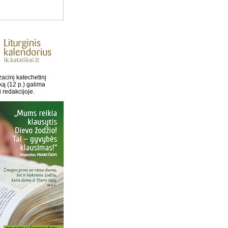
acinį katechetinį
ką (12 p.) galima
i redakcijoje.