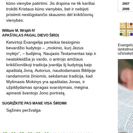
kūno vienybe patirtimi. Jis drąsina ne tik karštai
2007
trokšti Kristaus kūno vienybės, bet ir nebijoti
2006
prisiimti neslūgstančio skausmo dėl krikščionių
vienybės.
William M. Wrigth IV
APAŠTALAS PAGAL DIEVO ŠIRDĮ
Ketvirtoji Evangelija perteikia tiesioginio
Evangeliz
bevardžio liudytojo – „mokinio, kurį Jėzus
lankstinu
mylėjo“, – liudijimą. Naujasis Testamentas taip ir
užsisakyt
neatskleidžia jo vardo, o antrojo amžiaus
krikščioniškoji tradicija įvardija šį liudytoją kaip
apaštalą Joną. Autorius, naudodamasis Biblijoje
randamomis žiniomis, sekdamas tradicija, kad
Mylimasis Mokinys yra apaštalas Jonas, ir
užpildydamas spragas svarstymais, mėgina
apmesti šventojo Jono portretą.
SUGRĮŽKITE PAS MANE VISA ŠIRDIMI
Sąžinės peržvalga