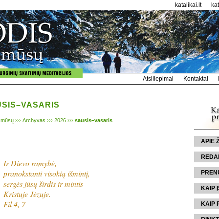
katalikai.lt
ka
Atsiliepimai
Kontaktai
USIS–VASARIS
 mūsų
›››
Archyvas
›››
2026
›››
sausis–vasaris
APIE
REDA
Ir Dievo ramybė,
pranokstanti visokią išmintį,
PREN
sergės jūsų širdis ir mintis
KAIP Į
Kristuje Jėzuje.
Fil 4, 7
KAIP 