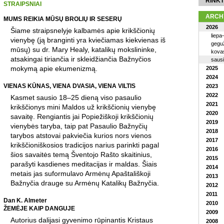
RINKT
STRAIPSNIAI
ARCH
MUMS REIKIA MŪSŲ BROLIŲ IR SESERŲ
2026
Šiame straipsnelyje kalbamės apie krikščionių
liepa
vienybę (ją branginti yra kviečiamas kiekvienas iš
geguž
mūsų) su dr. Mary Healy, katalikų mokslininke,
kova
atsakingai tiriančia ir skleidžiančia Bažnyčios
saus
mokymą apie ekumenizmą.
2025
2024
VIENAS KŪNAS, VIENA DVASIA, VIENA VILTIS
2023
2022
Kasmet sausio 18–25 dieną viso pasaulio
2021
krikščionys mini Maldos už krikščionių vienybę
2020
savaitę. Rengiantis jai Popiežiškoji krikščionių
2019
vienybės taryba, taip pat Pasaulio Bažnyčių
2018
tarybos atstovai pakviečia kurios nors vienos
2017
krikščioniškosios tradicijos narius parinkti pagal
2016
šios savaitės temą Šventojo Rašto skaitinius,
2015
parašyti kasdienes meditacijas ir maldas. Šiais
2014
metais jas suformulavo Armėnų Apaštališkoji
2013
Bažnyčia drauge su Armėnų Katalikų Bažnyčia.
2012
2011
Dan K. Almeter
2010
ŽEMĖJE KAIP DANGUJE
2009
Autorius dalijasi gyvenimo rūpinantis Kristaus
2008