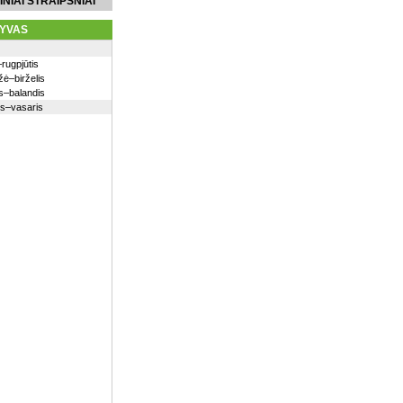
INIAI STRAIPSNIAI
YVAS
–rugpjūtis
ė–birželis
s–balandis
is–vasaris