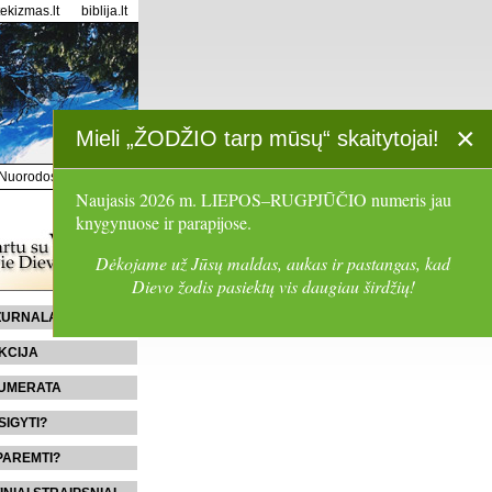
tekizmas.lt
biblija.lt
×
Mieli „ŽODŽIO tarp mūsų“ skaitytojai!
Nuorodos
Paieška
Naujasis 2026 m. LIEPOS–RUGPJŪČIO numeris jau
knygynuose ir parapijose.
Dėkojame už Jūsų maldas, aukas ir pastangas, kad
Dievo žodis pasiektų vis daugiau širdžių!
 ŽURNALĄ
KCIJA
UMERATA
SIGYTI?
PAREMTI?