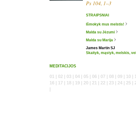
Ps 104, 1–3
STRAIPSNIAI
Išmokyk mus melstis!
Malda su Jėzumi
Malda su Marija
James Martin SJ
Skaityk, mąstyk, melskis, ve
MEDITACIJOS
01 | 02 | 03 | 04 | 05 | 06 | 07 | 08 | 09 | 10 | 
16 | 17 | 18 | 19 | 20 | 21 | 22 | 23 | 24 | 25 | 
|