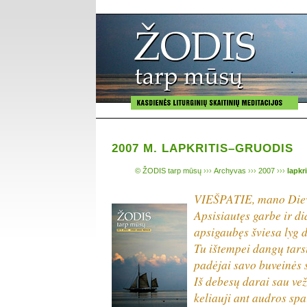
2007 M. LAPKRITIS–GRUODIS
© ŽODIS tarp mūsų
›››
Archyvas
›››
2007
›››
lapkr
VIEŠPATIE, mano Dieve,
Apsisiautęs garbe ir di
apsigaubęs šviesa lyg 
Tu ištempei dangų tars
padėjai savo buveinės 
Iš debesų darai sau ve
keliauji ant audros spa