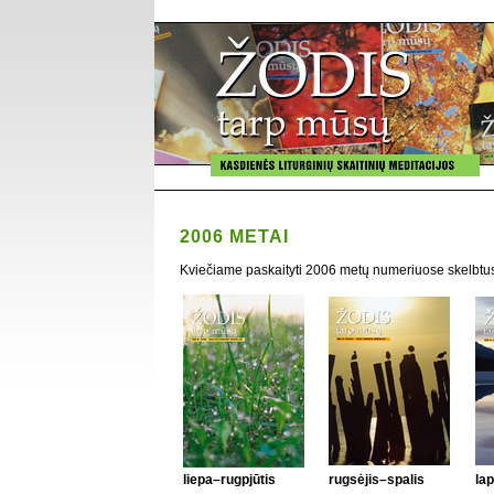
2006 METAI
Kviečiame paskaityti 2006 metų numeriuose skelbtus
liepa–rugpjūtis
rugsėjis–spalis
lap