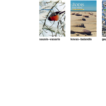
sausis–vasaris
kovas–balandis
ge