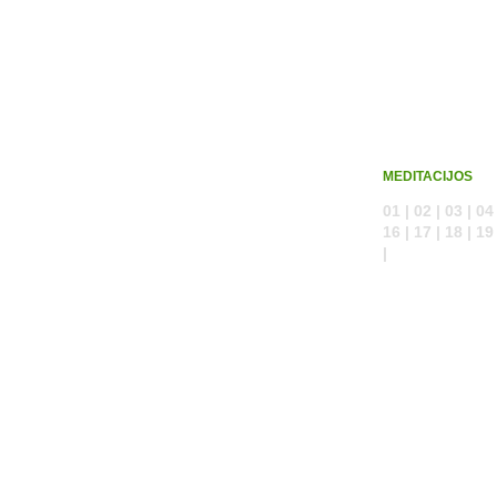
MEDITACIJOS
01 | 02 | 03 | 04 
16 | 17 | 18 | 19 
|