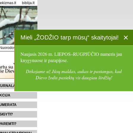
tekizmas.lt
biblija.lt
×
Mieli „ŽODŽIO tarp mūsų“ skaitytojai!
Nuorodos
Paieška
Naujasis 2026 m. LIEPOS–RUGPJŪČIO numeris jau
knygynuose ir parapijose.
Dėkojame už Jūsų maldas, aukas ir pastangas, kad
Dievo žodis pasiektų vis daugiau širdžių!
 ŽURNALĄ
KCIJA
UMERATA
SIGYTI?
PAREMTI?