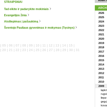
RINKT
STRAIPSNIAI
ARCH
Tad eikite ir padarykite mokiniais
2026
Evangelijos žinia
2025
Atsiliepimas į pašaukimą
2024
2023
Šventojo Pauliaus gyvenimas ir mokymas (Tęsinys)
2022
2021
2020
2019
| 05 | 06 | 07 | 08 | 09 | 10 | 11 | 12 | 13 | 14 | 15 |
2018
| 20 | 21 | 22 | 23 | 24 | 25 | 26 | 27 | 28 | 29 | 30 | 31
2017
2016
2015
2014
2013
2012
2011
2010
2009
lapkr
rugsė
liepa
geguž
kova