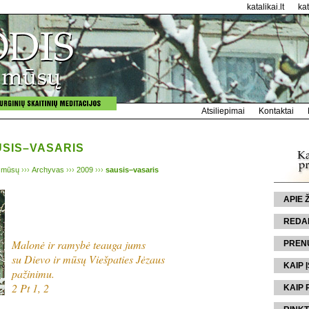
katalikai.lt
ka
Atsiliepimai
Kontaktai
USIS–VASARIS
 mūsų
›››
Archyvas
›››
2009
›››
sausis–vasaris
APIE
REDA
Malonė ir ramybė teauga jums
PREN
su Dievo ir mūsų Viešpaties Jėzaus
KAIP Į
pažinimu.
2 Pt 1, 2
KAIP 