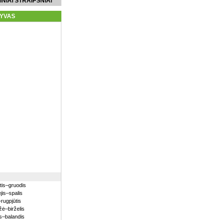
INIAI STRAIPSNIAI
YVAS
itis–gruodis
jis–spalis
–rugpjūtis
ė–birželis
s–balandis