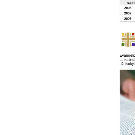
saus
2008
2007
2006
Evangeliz
lankstinu
užsisakyt