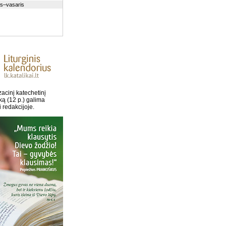
is–vasaris
acinį katechetinį
ką (12 p.) galima
i redakcijoje.