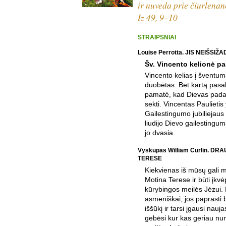
ir nuveda prie čiurlenanč
Iz 49, 9–10
STRAIPSNIAI
Louise Perrotta. JIS NEIŠSIŽ
Šv. Vincento kelionė p
Vincento kelias į šventum
duobėtas. Bet kartą pasak
pamatė, kad Dievas padarė
sekti. Vincentas Paulietis
Gailestingumo jubiliejaus 
liudijo Dievo gailestingum
jo dvasia.
Vyskupas William Curlin. D
TERESE
Kiekvienas iš mūsų gali 
Motina Terese ir būti įkvė
kūrybingos meilės Jėzui. 
asmeniškai, jos paprasti 
iššūkį ir tarsi įgausi nauja
gebėsi kur kas geriau numa