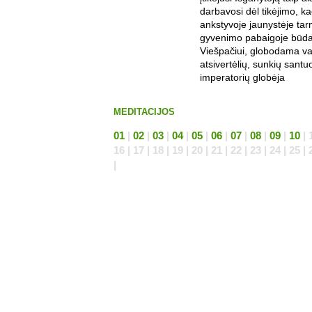
darbavosi dėl tikėjimo, k
ankstyvoje jaunystėje ta
gyvenimo pabaigoje būda
Viešpačiui, globodama va
atsivertėlių, sunkių santuo
imperatorių globėja
MEDITACIJOS
01
|
02
|
03
|
04
|
05
|
06
|
07
|
08
|
09
|
10
| 1
16 | 17 | 18 | 19 | 20 | 21 | 22 | 23 | 24 | 25 | 
|