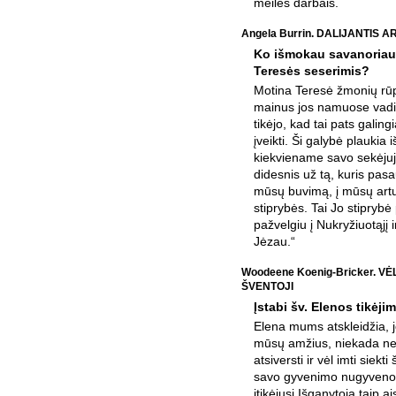
meilės darbais.
Angela Burrin. DALIJANTIS 
Ko išmokau savanoria
Teresės seserimis?
Motina Teresė žmonių rūpi
mainus jos namuose vadin
tikėjo, kad tai pats galing
įveikti. Ši galybė plaukia
kiekviename savo sekėjuje
didesnis už tą, kuris pasau
mūsų buvimą, į mūsų artu
stiprybės. Tai Jo stiprybė
pažvelgiu į Nukryžiuotąjį i
Jėzau.“
Woodeene Koenig-Bricker. VĖ
ŠVENTOJI
Įstabi šv. Elenos tikėji
Elena mums atskleidžia, j
mūsų amžius, niekada nevė
atsiversti ir vėl imti siek
savo gyvenimo nugyveno 
įtikėjusi Išganytoją taip ai