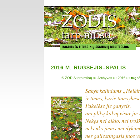
2016 M. RUGSĖJIS–SPALIS
© ŽODIS tarp mūsų
›››
Archyvas
›››
2016
›››
rugsė
Sakyk kaliniams „Išeiki
ir tiems, kurie tamsybėse
Pakelėse jie ganysis,
ant plikų kalvų visur jie
Nekęs nei alkio, nei troš
nekenks jiems nei dykumų
nes gailestingasis juos v