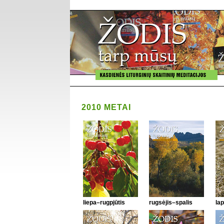
2010 METAI
liepa–rugpjūtis
rugsėjis–spalis
lap