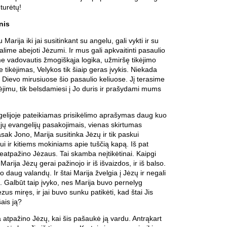
turėtų!
nis
 Marija iki jai susitinkant su angelu, gali vykti ir su
lime abejoti Jėzumi. Ir mus gali apkvaitinti pasaulio
e vadovautis žmogiškąja logika, užmiršę tikėjimo
e tikėjimas, Velykos tik šiaip geras įvykis. Niekada
Dievo mirusiuose šio pasaulio keliuose. Jį terasime
kėjimu, tik belsdamiesi į Jo duris ir prašydami mums
elijoje pateikiamas prisikėlimo aprašymas daug kuo
trijų evangelijų pasakojimais, vienas skirtumas
ak Jono, Marija susitinka Jėzų ir tik paskui
i ir kitiems mokiniams apie tuščią kapą. Iš pat
eatpažino Jėzaus. Tai skamba neįtikėtinai. Kaipgi
 Marija Jėzų gerai pažinojo ir iš išvaizdos, ir iš balso.
o daug valandų. Ir štai Marija žvelgia į Jėzų ir negali
s. Galbūt taip įvyko, nes Marija buvo pernelyg
Jėzus miręs, ir jai buvo sunku patikėti, kad štai Jis
šais ją?
a atpažino Jėzų, kai šis pašaukė ją vardu. Antrąkart