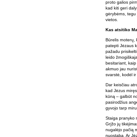
proto galios pirm
kad kiti geri dal
gėrybėms, tegu j
vietos.
Kas atsitiko Ma
Būrelis moterų,
patepti Jėzaus k
pažadu prisikelti
leido žmogiškaja
besitariant, kai
akmuo jau nurist
svarstė, kodėl i
Dar keisčiau a
kad Jėzus miręs
kūną – galbūt n
pasirodžius ange
gyvojo tarp mirus
Staiga pranyko 
Grįžo jų tikėjim
nugalėjo pačią m
nuostaba. Ar Jėz