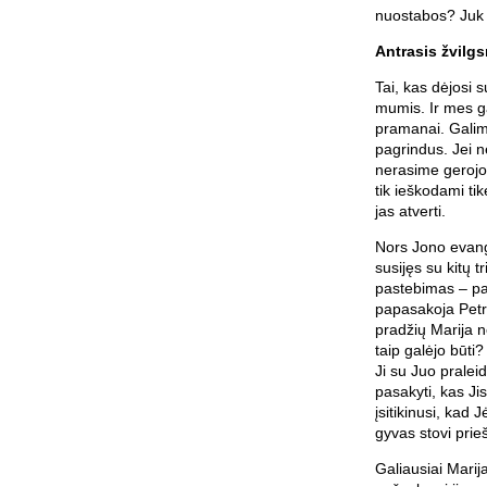
nuostabos? Juk 
Antrasis žvilgs
Tai, kas dėjosi su
mumis. Ir mes ga
pramanai. Galim
pagrindus. Jei n
nerasime gerojo 
tik ieškodami ti
jas atverti.
Nors Jono evang
susijęs su kitų 
pastebimas – pas
papasakoja Petru
pradžių Marija n
taip galėjo būti?
Ji su Juo praleid
pasakyti, kas Ji
įsitikinusi, kad 
gyvas stovi prie
Galiausiai Marij