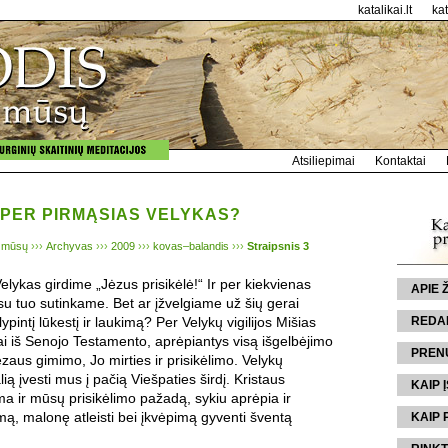
katalikai.lt
ka
Atsiliepimai
Kontaktai
 PER PIRMĄSIAS VELYKAS?
 mūsų
›››
Archyvas
›››
2009
›››
kovas–balandis
›››
Straipsnis 3
elykas girdime „Jėzus prisikėlė!“ Ir per kiekvienas
APIE
su tuo sutinkame. Bet ar įžvelgiame už šių gerai
pintį lūkestį ir laukimą? Per Velykų vigilijos Mišias
REDA
iai iš Senojo Testamento, aprėpiantys visą išgelbėjimo
PREN
 Jėzaus gimimo, Jo mirties ir prisikėlimo. Velykų
lią įvesti mus į pačią Viešpaties širdį. Kristaus
KAIP Į
ma ir mūsų prisikėlimo pažadą, sykiu aprėpia ir
mą, malonę atleisti bei įkvėpimą gyventi šventą
KAIP 