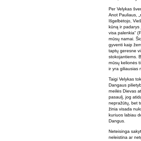
Per Velykas šv
Anot Pauliaus, 
Išgelbėtojo, Vie
kūną ir padarys j
visa palenkia“ (F
mūsų namai. Šioj
gyventi kaip žemė
taptų geresne vi
stokojantiems. Be
mūsų kelionės t
ir yra giliausias
Taigi Velykas tok
Dangaus pilietyb
meilės Dievas at
pasaulį, jog atid
nepražūtų, bet t
žinia visada nuk
kuriuos labiau d
Dangus.
Neteisinga sakyti
neleistina ar ne