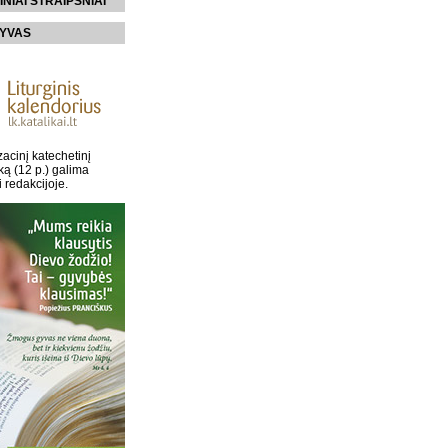
INIAI STRAIPSNIAI
YVAS
acinį katechetinį
ką (12 p.) galima
i redakcijoje.