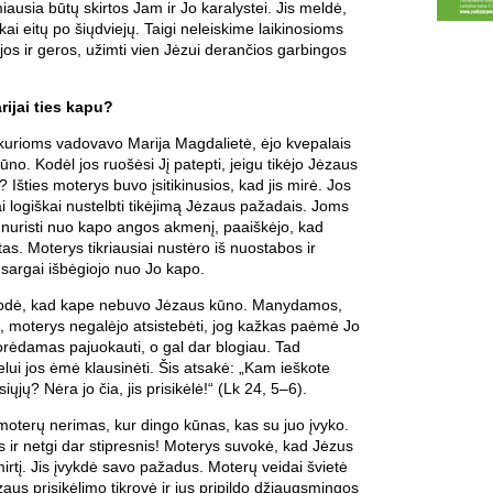
iausia būtų skirtos Jam ir Jo karalystei. Jis meldė,
ykai eitų po šiųdviejų. Taigi neleiskime laikinosioms
os ir geros, užimti vien Jėzui derančios garbingos
rijai ties kapu?
 kurioms vadovavo Marija Magdalietė, ėjo kvepalais
ūno. Kodėl jos ruošėsi Jį patepti, jeigu tikėjo Jėzaus
? Išties moterys buvo įsitikinusios, kad jis mirė. Jos
i logiškai nustelbti tikėjimą Jėzaus pažadais. Joms
p nuristi nuo kapo angos akmenį, paaiškėjo, kad
as. Moterys tikriausiai nustėro iš nuostabos ir
r sargai išbėgiojo nuo Jo kapo.
trodė, kad kape nebuvo Jėzaus kūno. Manydamos,
, moterys negalėjo atsistebėti, jog kažkas paėmė Jo
orėdamas pajuokauti, o gal dar blogiau. Tad
lui jos ėmė klausinėti. Šis atsakė: „Kam ieškote
iųjų? Nėra jo čia, jis prisikėlė!“ (Lk 24, 5–6).
moterų nerimas, kur dingo kūnas, kas su juo įvyko.
as ir netgi dar stipresnis! Moterys suvokė, kad Jėzus
irtį. Jis įvykdė savo pažadus. Moterų veidai švietė
aus prisikėlimo tikrovė ir jus pripildo džiaugsmingos