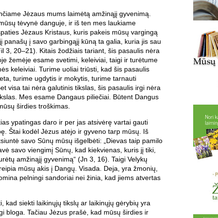
enčiame Jėzaus mums laimėtą amžinąjį gyvenimą.
„mūsų tėvynė danguje, ir iš ten mes laukiame
špaties Jėzaus Kristaus, kuris pakeis mūsų vargingą
į panašų į savo garbingąjį kūną ta galia, kuria jis sau
il 3, 20–21). Kitais žodžiais tariant, šis pasaulis nėra
e žemėje esame svetimi, keleiviai, taigi ir turėtume
s keleiviai. Turime uoliai triūsti, kad šis pasaulis
eta, turime ugdytis ir mokytis, turime tarnauti
t visa tai nėra galutinis tikslas, šis pasaulis irgi nėra
ikslas. Mes esame Dangaus piliečiai. Būtent Dangus
 mūsų širdies troškimas.
ias ypatingas daro ir per jas atsivėrę vartai gauti
ę. Štai kodėl Jėzus atėjo ir gyveno tarp mūsų. Iš
siuntė savo Sūnų mūsų išgelbėti: „Dievas taip pamilo
avė savo viengimį Sūnų, kad kiekvienas, kuris jį tiki,
urėtų amžinąjį gyvenimą“ (Jn 3, 16). Taigi Velykų
reipia mūsų akis į Dangų. Visada. Deja, yra žmonių,
omina pelningi sandoriai nei žinia, kad jiems atvertas
, kad siekti laikinųjų tikslų ar laikinųjų gėrybių yra
tgi bloga. Tačiau Jėzus prašė, kad mūsų širdies ir