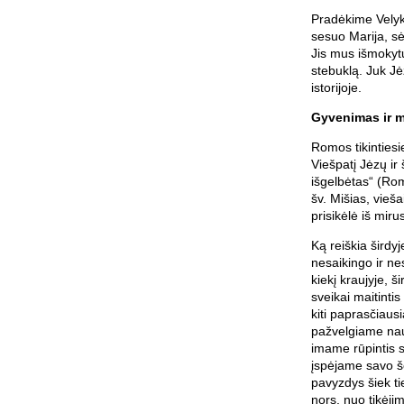
Pradėkime Velyk
sesuo Marija, sė
Jis mus išmokytų
stebuklą. Juk Jė
istorijoje.
Gyvenimas ir m
Romos tikintiesi
Viešpatį Jėzų ir 
išgelbėtas“ (Rom
šv. Mišias, vieš
prisikėlė iš mirus
Ką reiškia širdy
nesaikingo ir ne
kiekį kraujyje, š
sveikai maitinti
kiti paprasčiausi
pažvelgiame nauja
imame rūpintis 
įspėjame savo še
pavyzdys šiek ti
nors, nuo tikėjim