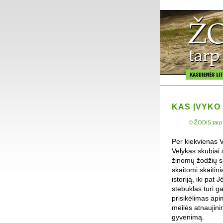
KAS ĮVYKO
© ŽODIS tarp
Per kiekvienas V
Velykas skubiai 
žinomų žodžių sly
skaitomi skaitin
istoriją, iki pat
stebuklas turi ga
prisikėlimas api
meilės atnaujini
gyvenimą.