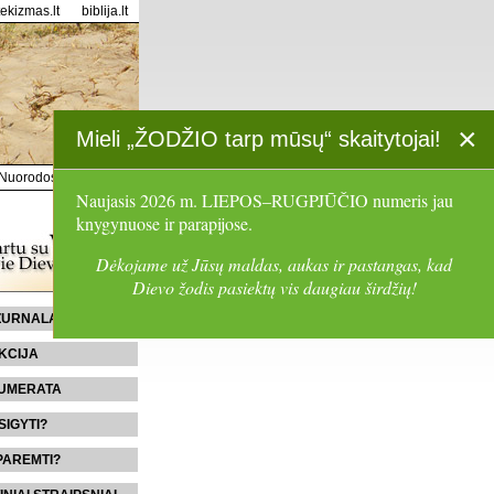
tekizmas.lt
biblija.lt
×
Mieli „ŽODŽIO tarp mūsų“ skaitytojai!
Nuorodos
Paieška
Naujasis 2026 m. LIEPOS–RUGPJŪČIO numeris jau
knygynuose ir parapijose.
Dėkojame už Jūsų maldas, aukas ir pastangas, kad
Dievo žodis pasiektų vis daugiau širdžių!
 ŽURNALĄ
KCIJA
UMERATA
SIGYTI?
PAREMTI?