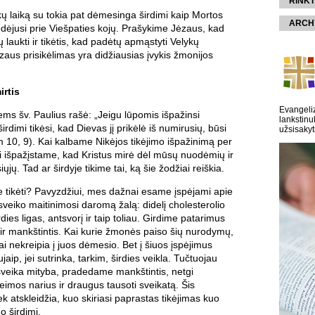
RINKT
ų laiką su tokia pat dėmesinga širdimi kaip Mortos
ARCH
dėjusi prie Viešpaties kojų. Prašykime Jėzaus, kad
 laukti ir tikėtis, kad padėtų apmąstyti Velykų
zaus prisikėlimas yra didžiausias įvykis žmonijos
irtis
Evangeliz
ems šv. Paulius rašė: „Jeigu lūpomis išpažinsi
lankstinu
širdimi tikėsi, kad Dievas jį prikėlė iš numirusių, būsi
užsisakyt
 10, 9). Kai kalbame Nikėjos tikėjimo išpažinimą per
ai išpažįstame, kad Kristus mirė dėl mūsų nuodėmių ir
iųjų. Tad ar širdyje tikime tai, ką šie žodžiai reiškia.
je tikėti? Pavyzdžiui, mes dažnai esame įspėjami apie
sveiko maitinimosi daromą žalą: didelį cholesterolio
irdies ligas, antsvorį ir taip toliau. Girdime patarimus
s ir mankštintis. Kai kurie žmonės paiso šių nurodymų,
ai nekreipia į juos dėmesio. Bet į šiuos įspėjimus
ip, jei sutrinka, tarkim, širdies veikla. Tučtuojau
sveika mityba, pradedame mankštintis, netgi
imos narius ir draugus tausoti sveikatą. Šis
ek atskleidžia, kuo skiriasi paprastas tikėjimas kuo
o širdimi.